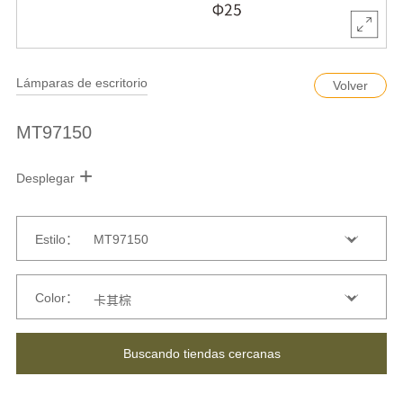
Lámparas de escritorio
Volver
MT97150
+
Desplegar
Estilo：
Color：
Buscando tiendas cercanas